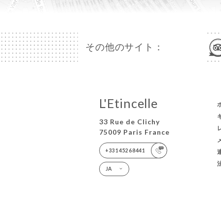
その他のサイト：
L'Etincelle
33 Rue de Clichy
75009 Paris France
+33145268441
JA