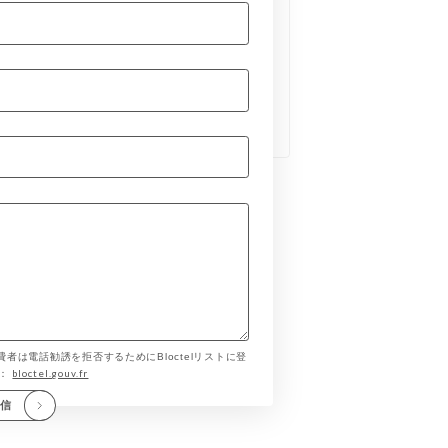
費者は電話勧誘を拒否するためにBloctelリストに登
bloctel.gouv.fr
す：
送信