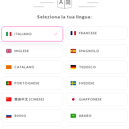
RECENSIONE 274
RESTAURANT - CAFÉ - BRASSERIE
Seleziona la tua lingua:
Seleziona la tua lingua:
33 Rue De Clichy
75009 Paris France
FRANCESE
FRANCESE
ITALIANO
ITALIANO
INGLESE
INGLESE
SPAGNOLO
SPAGNOLO
CATALANO
CATALANO
TEDESCO
TEDESCO
PORTOGHESE
PORTOGHESE
SVEDESE
SVEDESE
简体中文 (CINESE)
简体中文 (CINESE)
GIAPPONESE
GIAPPONESE
RUSSO
RUSSO
ARABO
ARABO
Chi siamo?