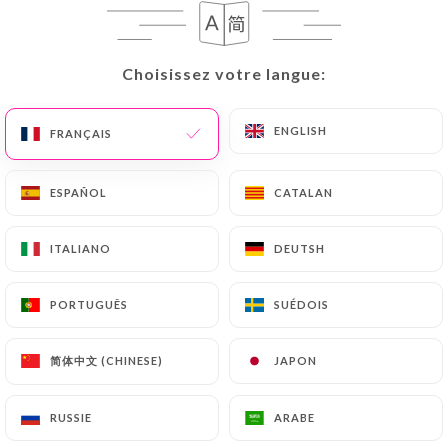
274 AVIS
RESTAURANT - CAFÉ - BRASSERIE
Choisissez votre langue:
Choisissez votre langue:
33 Rue De Clichy
75009 Paris France
ENGLISH
ENGLISH
FRANÇAIS
FRANÇAIS
ESPAÑOL
ESPAÑOL
CATALAN
CATALAN
ITALIANO
ITALIANO
DEUTSH
DEUTSH
PORTUGUÊS
PORTUGUÊS
SUÉDOIS
SUÉDOIS
简体中文 (CHINESE)
简体中文 (CHINESE)
JAPON
JAPON
RUSSIE
RUSSIE
ARABE
ARABE
Qui sommes nous?