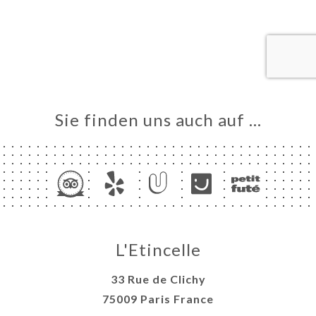
ART
VIEREN
ERIE
RTUNG
NÜ
TAKT
Sie finden uns auch auf …
L'Etincelle
33 Rue de Clichy
75009 Paris France