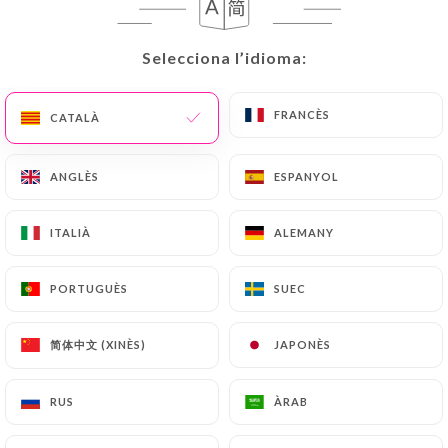
274 RESSENYA
RESTAURANT - CAFÉ - BRASSERIE
Selecciona l’idioma:
Selecciona l’idioma:
33 Rue De Clichy
75009 Paris France
FRANCÈS
FRANCÈS
CATALÀ
CATALÀ
ANGLÈS
ANGLÈS
ESPANYOL
ESPANYOL
ITALIÀ
ITALIÀ
ALEMANY
ALEMANY
PORTUGUÈS
PORTUGUÈS
SUEC
SUEC
简体中文 (XINÈS)
简体中文 (XINÈS)
JAPONÈS
JAPONÈS
RUS
RUS
ÀRAB
ÀRAB
Qui som?